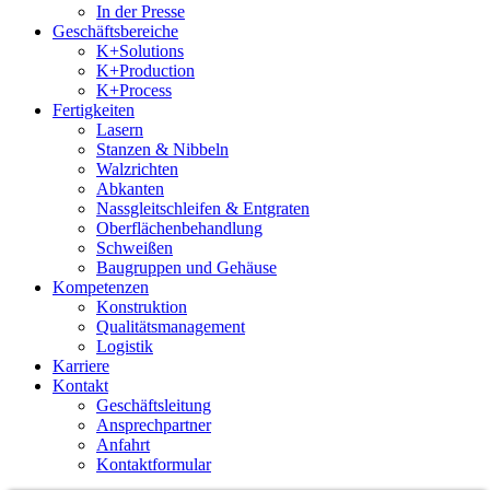
In der Presse
Geschäftsbereiche
K+Solutions
K+Production
K+Process
Fertigkeiten
Lasern
Stanzen & Nibbeln
Walzrichten
Abkanten
Nassgleitschleifen & Entgraten
Oberflächenbehandlung
Schweißen
Baugruppen und Gehäuse
Kompetenzen
Konstruktion
Qualitätsmanagement
Logistik
Karriere
Kontakt
Geschäftsleitung
Ansprechpartner
Anfahrt
Kontaktformular